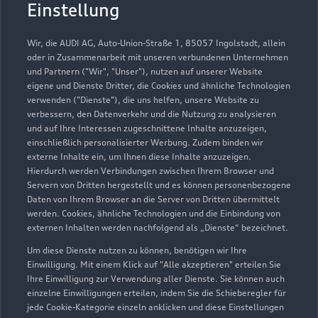
Autohaus Scherer Mainz
Einstellung
Servicepartner
e-tron
Wir, die AUDI AG, Auto-Union-Straße 1, 85057 Ingolstadt, allein
oder in Zusammenarbeit mit unseren verbundenen Unternehmen
und Partnern ("Wir", "Unser"), nutzen auf unserer Website
eigene und Dienste Dritter, die Cookies und ähnliche Technologien
verwenden ("Dienste"), die uns helfen, unsere Website zu
verbessern, den Datenverkehr und die Nutzung zu analysieren
und auf Ihre Interessen zugeschnittene Inhalte anzuzeigen,
einschließlich personalisierter Werbung. Zudem binden wir
externe Inhalte ein, um Ihnen diese Inhalte anzuzeigen.
Hierdurch werden Verbindungen zwischen Ihrem Browser und
Servern von Dritten hergestellt und es können personenbezogene
Daten von Ihrem Browser an die Server von Dritten übermittelt
werden. Cookies, ähnliche Technologien und die Einbindung von
externen Inhalten werden nachfolgend als „Dienste“ bezeichnet.
Um diese Dienste nutzen zu können, benötigen wir Ihre
Robert-Koch-Straße 18
Einwilligung. Mit einem Klick auf "Alle akzeptieren" erteilen Sie
55129 Mainz
Ihre Einwilligung zur Verwendung aller Dienste. Sie können auch
einzelne Einwilligungen erteilen, indem Sie die Schieberegler für
jede Cookie-Kategorie einzeln anklicken und diese Einstellungen
06131 58090