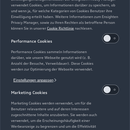
Zurück nach oben
verwendet Cookies, um Informationen darüber zu speichern, ob
und wenn ja, für welche Kategorien von Cookies Benutzer ihre
Einwilligung erteilt haben. Weitere Informationen zum Ensighten
Modelle
Privacy Manager, sowie zu Ihren Rechten als betroffene Person
können Sie in unserer
Cookie Richtlinie
nachlesen.
Kaufen & leasen
Alle Modelle
Performance Cookies
Modelle vergleichen
Service & Zubehör
Performance Cookies sammeln Informationen
Neuwagensuche
darüber, wie unsere Webseite genutzt wird (z. B.
Elektromodelle
Anzahl der Besuche, Verweildauer). Diese Cookies
Gebrauchtwagensuche
Support
werden zur Optimierung der Webseite verwendet.
Saisonale Angebote
Plug-in-Hybride
Gebrauchtwagen
Einstellungen anpassen
Audi Services
Über Audi
Kundenservice
Finanzierung
Marketing Cookies
Garantie
Händlersuche
Aktionen & Angebote
Unternehmen
Marketing Cookies werden verwendet, um für die
Audi digital services
Benutzer relevantere und auf deren Interessen
Audi Code
Geschäftskunden
Karriere
zugeschnittene Inhalte anzubieten. Sie werden auch
myAudi
verwendet, um die Erscheinungshäufigkeit einer
Häufige Fragen (FAQ)
Investor Relations
Werbeanzeige zu begrenzen und um die Effektivität