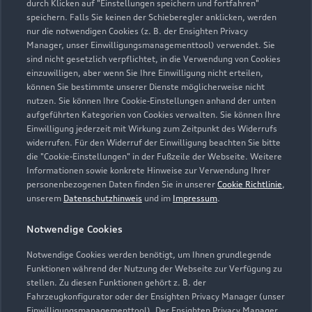
durch Klicken auf "Einstellungen speichern und fortfahren"
speichern. Falls Sie keinen der Schieberegler anklicken, werden
ServiceInfo.MZ@scherer-gruppe.de
nur die notwendigen Cookies (z. B. der Ensighten Privacy
Manager, unser Einwilligungsmanagementtool) verwendet. Sie
sind nicht gesetzlich verpflichtet, in die Verwendung von Cookies
Kontaktdaten herunterladen
einzuwilligen, aber wenn Sie Ihre Einwilligung nicht erteilen,
können Sie bestimmte unserer Dienste möglicherweise nicht
nutzen. Sie können Ihre Cookie-Einstellungen anhand der unten
aufgeführten Kategorien von Cookies verwalten. Sie können Ihre
Öffnungszeiten
Einwilligung jederzeit mit Wirkung zum Zeitpunkt des Widerrufs
widerrufen. Für den Widerruf der Einwilligung beachten Sie bitte
die "Cookie-Einstellungen" in der Fußzeile der Webseite. Weitere
Informationen sowie konkrete Hinweise zur Verwendung Ihrer
Service
personenbezogenen Daten finden Sie in unserer
Cookie Richtlinie
,
Geschlossen
,
öffnet am
Montag 07:00
unserem
Datenschutzhinweis
und im
Impressum
.
Notwendige Cookies
Verkauf
Geschlossen
,
öffnet am
Montag 08:00
Notwendige Cookies werden benötigt, um Ihnen grundlegende
Funktionen während der Nutzung der Webseite zur Verfügung zu
stellen. Zu diesen Funktionen gehört z. B. der
Fahrzeugkonfigurator oder der Ensighten Privacy Manager (unser
Einwilligungsmanagementtool). Der Ensighten Privacy Manager